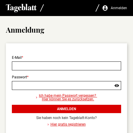
Anmelden
Anmeldung
E-Mail
Passwort
Sind
Sie
Ich habe mein Passwort vergessen?
sicher,
Hier können Sie es zurücksetzen.
dass
Sie
ANMELDEN
sich
abmelden
Sie haben noch kein Tageblatt-Konto?
wollen?
Hier gratis registrieren
Nur
angemeldet