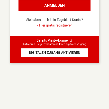
Sind Sie sicher, dass Sie
ANMELDEN
sich abmelden wollen?
Nur angemeldet haben Sie
Zugang zu den Inhalten,
Sie haben noch kein Tageblatt-Konto?
die Abonnenten
Hier gratis registrieren
vorbehalten sind.
JA
NEIN
Bereits Print-Abonnent?
Aktivieren Sie jetzt kostenlos Ihren digitalen Zugang
DIGITALEN ZUGANG AKTIVIEREN