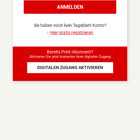
Sind Sie sicher, dass Sie
ANMELDEN
sich abmelden wollen?
Nur angemeldet haben Sie
Zugang zu den Inhalten,
Sie haben noch kein Tageblatt-Konto?
die Abonnenten
Hier gratis registrieren
vorbehalten sind.
JA
NEIN
Bereits Print-Abonnent?
Aktivieren Sie jetzt kostenlos Ihren digitalen Zugang
DIGITALEN ZUGANG AKTIVIEREN