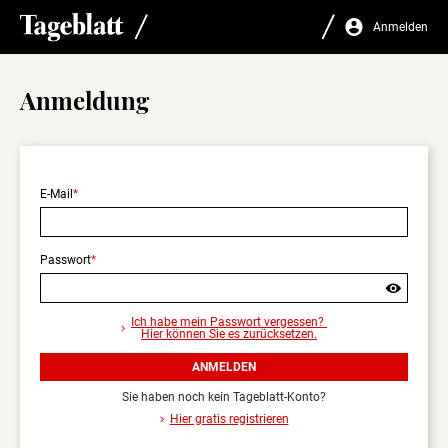
Anmelden
Anmeldung
E-Mail
Passwort
Sind
Sie
Ich habe mein Passwort vergessen?
sicher,
Hier können Sie es zurücksetzen.
dass
Sie
ANMELDEN
sich
abmelden
Sie haben noch kein Tageblatt-Konto?
wollen?
Hier gratis registrieren
Nur
angemeldet