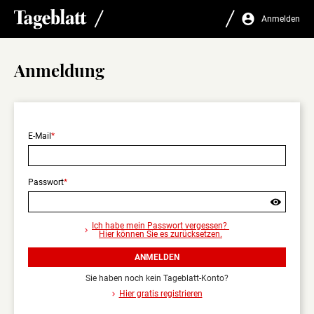
Anmelden
Anmeldung
E-Mail
Passwort
Sind
Sie
Ich habe mein Passwort vergessen?
sicher,
Hier können Sie es zurücksetzen.
dass
Sie
ANMELDEN
sich
abmelden
Sie haben noch kein Tageblatt-Konto?
wollen?
Hier gratis registrieren
Nur
angemeldet