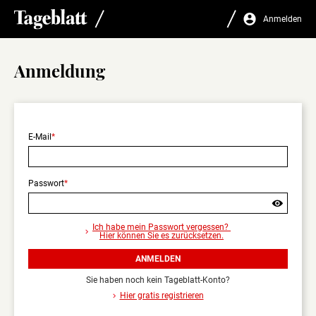
Anmelden
Anmeldung
E-Mail
Passwort
Sind
Sie
Ich habe mein Passwort vergessen?
sicher,
Hier können Sie es zurücksetzen.
dass
Sie
ANMELDEN
sich
abmelden
Sie haben noch kein Tageblatt-Konto?
wollen?
Hier gratis registrieren
Nur
angemeldet