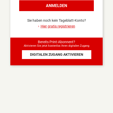
Sind Sie sicher, dass Sie
ANMELDEN
sich abmelden wollen?
Nur angemeldet haben Sie
Zugang zu den Inhalten,
Sie haben noch kein Tageblatt-Konto?
die Abonnenten
Hier gratis registrieren
vorbehalten sind.
JA
NEIN
Bereits Print-Abonnent?
Aktivieren Sie jetzt kostenlos Ihren digitalen Zugang
DIGITALEN ZUGANG AKTIVIEREN