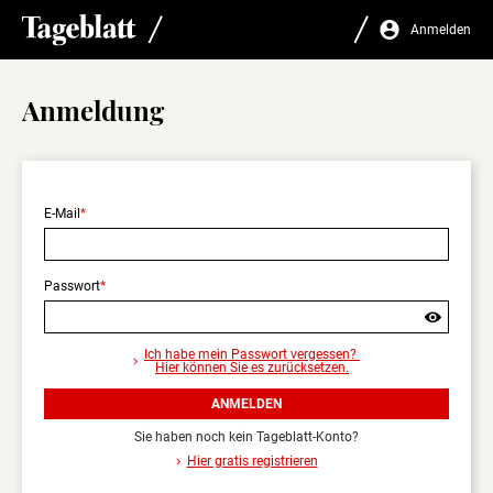
Anmelden
Anmeldung
E-Mail
Passwort
Sind
Sie
Ich habe mein Passwort vergessen?
sicher,
Hier können Sie es zurücksetzen.
dass
Sie
ANMELDEN
sich
abmelden
Sie haben noch kein Tageblatt-Konto?
wollen?
Hier gratis registrieren
Nur
angemeldet