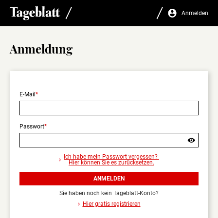
Anmelden
Anmeldung
E-Mail
Passwort
Sind
Sie
Ich habe mein Passwort vergessen?
sicher,
Hier können Sie es zurücksetzen.
dass
Sie
ANMELDEN
sich
abmelden
Sie haben noch kein Tageblatt-Konto?
wollen?
Hier gratis registrieren
Nur
angemeldet