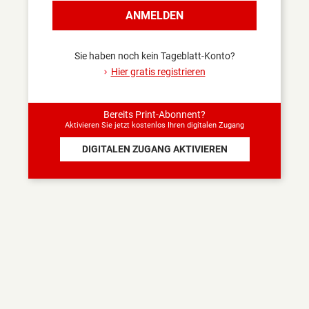
Sind Sie sicher, dass Sie
ANMELDEN
sich abmelden wollen?
Nur angemeldet haben Sie
Zugang zu den Inhalten,
Sie haben noch kein Tageblatt-Konto?
die Abonnenten
Hier gratis registrieren
vorbehalten sind.
JA
NEIN
Bereits Print-Abonnent?
Aktivieren Sie jetzt kostenlos Ihren digitalen Zugang
DIGITALEN ZUGANG AKTIVIEREN