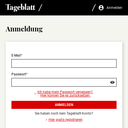
Anmelden
Anmeldung
E-Mail
Passwort
Sind
Sie
Ich habe mein Passwort vergessen?
sicher,
Hier können Sie es zurücksetzen.
dass
Sie
ANMELDEN
sich
abmelden
Sie haben noch kein Tageblatt-Konto?
wollen?
Hier gratis registrieren
Nur
angemeldet