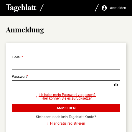
Anmelden
Anmeldung
E-Mail
Passwort
Sind
Sie
Ich habe mein Passwort vergessen?
sicher,
Hier können Sie es zurücksetzen.
dass
Sie
ANMELDEN
sich
abmelden
Sie haben noch kein Tageblatt-Konto?
wollen?
Hier gratis registrieren
Nur
angemeldet