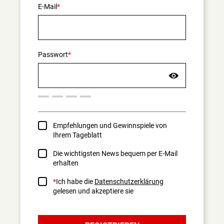
E-Mail
Sind Sie sicher, dass Sie
sich abmelden wollen?
Nur angemeldet haben Sie
Zugang zu den Inhalten,
die Abonnenten
Passwort
vorbehalten sind.
JA
NEIN
Empfehlungen und Gewinnspiele von
Ihrem Tageblatt
Die wichtigsten News bequem per E-Mail
erhalten
Ich habe die
Datenschutzerklärung
gelesen und akzeptiere sie