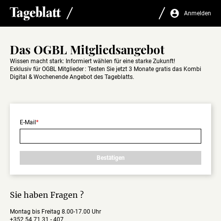
Anmelden
Das OGBL Mitgliedsangebot
Wissen macht stark: Informiert wählen für eine starke Zukunft!
Exklusiv für OGBL Mitglieder : Testen Sie jetzt 3 Monate gratis das Kombi
Digital & Wochenende Angebot des Tageblatts.
E-Mail
Sind
Sie
Bestätigen
sicher,
dass
Sie
sich
Sie haben Fragen ?
abmelden
wollen?
Nur
Montag bis Freitag 8.00-17.00 Uhr
angemeldet
+352 54 71 31 - 407