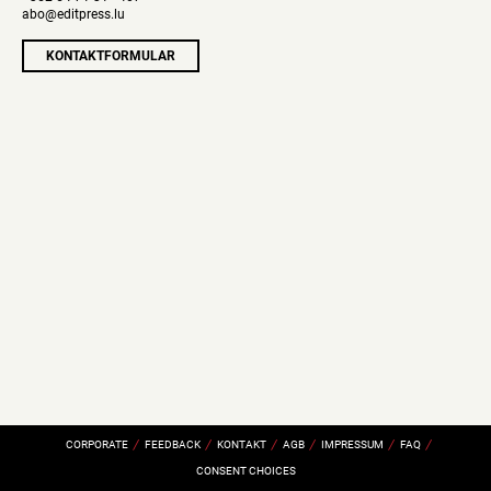
haben
abo@editpress.lu
Sie
Zugang
KONTAKTFORMULAR
zu
den
Inhalten,
die
Abonnenten
vorbehalten
sind.
JA
NEIN
CORPORATE
FEEDBACK
KONTAKT
AGB
IMPRESSUM
FAQ
CONSENT CHOICES